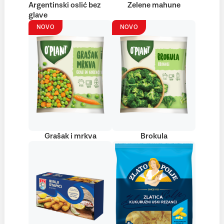
Argentinski oslić bez
Zelene mahune
glave
NOVO
NOVO
Grašak i mrkva
Brokula