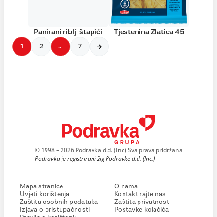
Panirani riblji štapići
Tjestenina Zlatica 45
1
2
…
7
© 1998 – 2026 Podravka d.d. (Inc) Sva prava pridržana
Podravka je registrirani žig Podravke d.d. (Inc.)
Mapa stranice
O nama
Uvjeti korištenja
Kontaktirajte nas
Zaštita osobnih podataka
Zaštita privatnosti
Izjava o pristupačnosti
Postavke kolačića