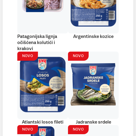
Patagonijska lignja
Argentinske kozice
očišćena kolutići i
krakovi
NOVO
NOVO
Atlantski losos fileti
Jadranske srdele
NOVO
NOVO