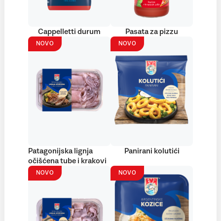
Cappelletti durum
Pasata za pizzu
NOVO
NOVO
Patagonijska lignja
Panirani kolutići
očišćena tube i krakovi
NOVO
NOVO