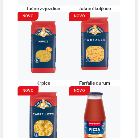
Jušne zvjezdice
Jušne školjkice
NOVO
NOVO
Krpice
Farfalle durum
NOVO
NOVO