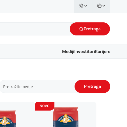
Pretraga
Mediji
Investitori
Karijere
Pretraga
NOVO