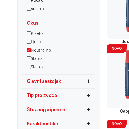
Ručak
Večera
Okus
Kiselo
Ljuto
Juš
NOVO
Neutralno
Slano
Slatko
Glavni sastojak
Tip proizvoda
Stupanj pripreme
Capp
Karakteristike
NOVO