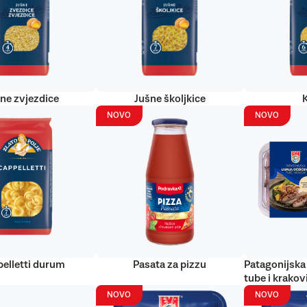
ne zvjezdice
Jušne školjkice
NOVO
NOVO
elletti durum
Pasata za pizzu
Patagonijska 
tube i krakov
NOVO
NOVO