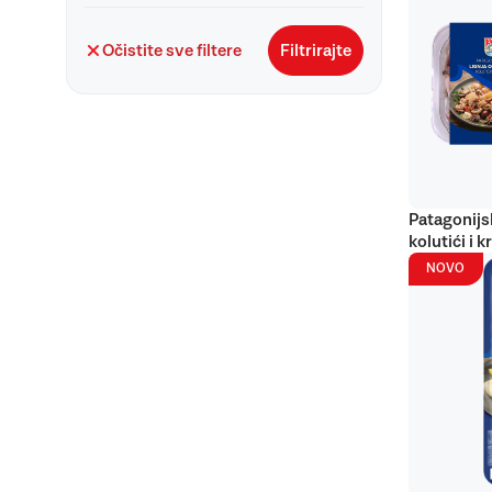
Očistite sve filtere
Filtrirajte
Patagonijs
kolutići i k
NOVO