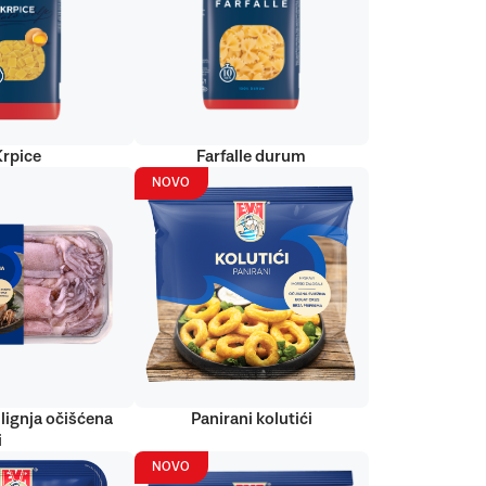
Krpice
Farfalle durum
NOVO
lignja očišćena
Panirani kolutići
i
NOVO