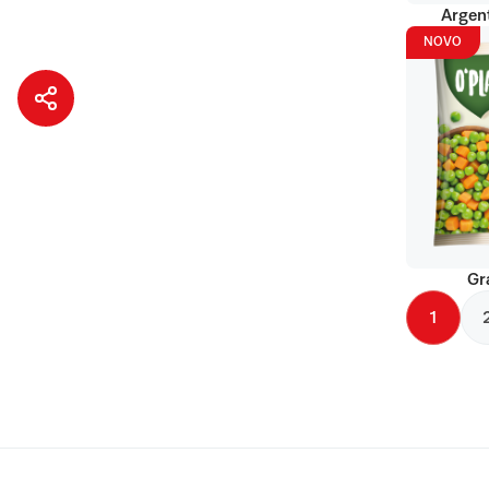
Argent
NOVO
Gr
1