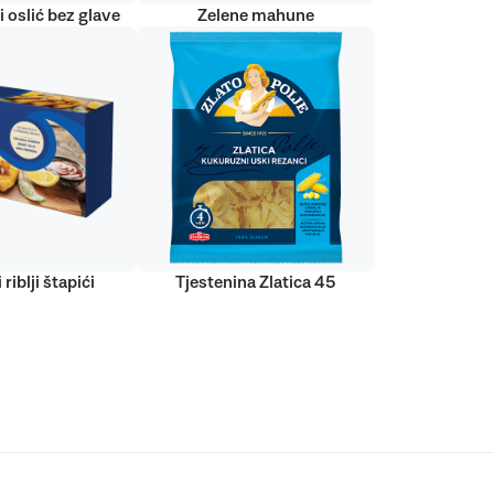
 oslić bez glave
Zelene mahune
 riblji štapići
Tjestenina Zlatica 45