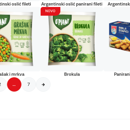
inski oslić fileti
Argentinski oslić panirani fileti
Argentinski
NOVO
ašak i mrkva
Brokula
Panirani
2
…
7