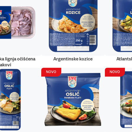
ka lignja očišćena
Argentinske kozice
Atlantsk
rakovi
NOVO
NOVO