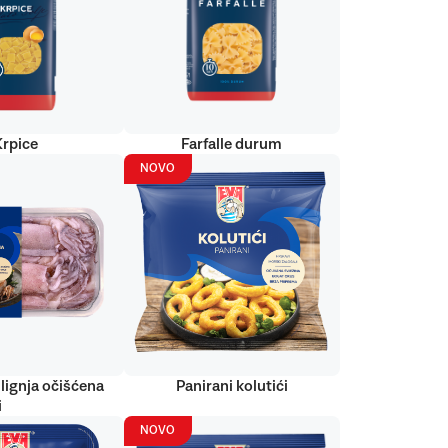
Krpice
Farfalle durum
NOVO
lignja očišćena
Panirani kolutići
i
NOVO