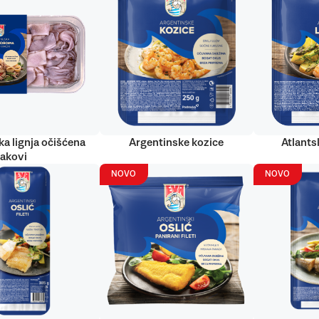
ka lignja očišćena
Argentinske kozice
Atlantsk
rakovi
NOVO
NOVO