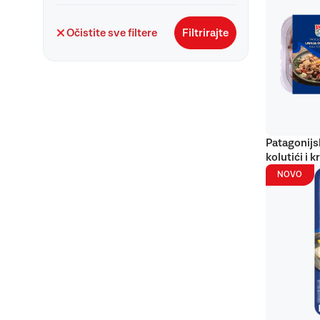
Očistite sve filtere
Filtrirajte
Patagonijs
kolutići i k
NOVO