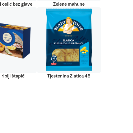
 oslić bez glave
Zelene mahune
 riblji štapići
Tjestenina Zlatica 45