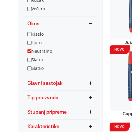
Ručak
Večera
Okus
Kiselo
Ljuto
Juš
NOVO
Neutralno
Slano
Slatko
Glavni sastojak
Tip proizvoda
Stupanj pripreme
Capp
Karakteristike
NOVO