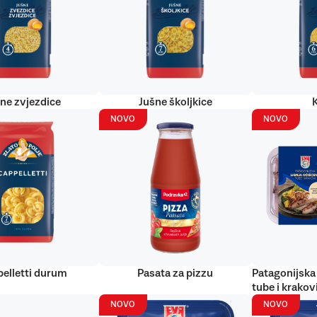
ne zvjezdice
Jušne školjkice
NOVO
NOVO
elletti durum
Pasata za pizzu
Patagonijska 
tube i krakov
NOVO
NOVO