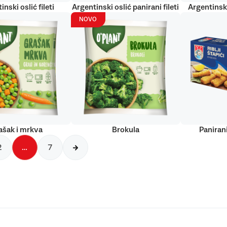
inski oslić fileti
Argentinski oslić panirani fileti
Argentinski
NOVO
ašak i mrkva
Brokula
Panirani
2
…
7