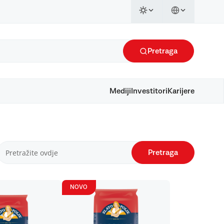
Pretraga
Mediji
Investitori
Karijere
Pretraga
NOVO