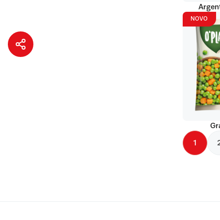
Argent
NOVO
Gr
1