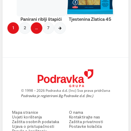
Panirani riblji štapići
Tjestenina Zlatica 45
1
2
…
7
© 1998 – 2026 Podravka d.d. (Inc) Sva prava pridržana
Podravka je registrirani žig Podravke d.d. (Inc.)
Mapa stranice
O nama
Uvjeti korištenja
Kontaktirajte nas
Zaštita osobnih podataka
Zaštita privatnosti
Izjava o pristupačnosti
Postavke kolačića