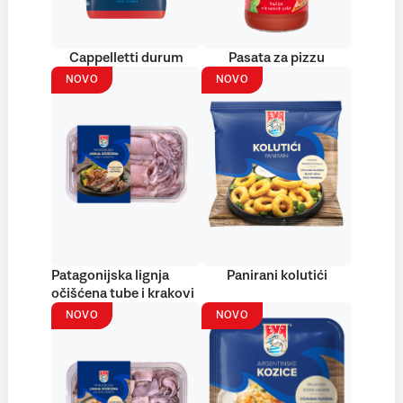
Cappelletti durum
Pasata za pizzu
NOVO
NOVO
Patagonijska lignja
Panirani kolutići
očišćena tube i krakovi
NOVO
NOVO