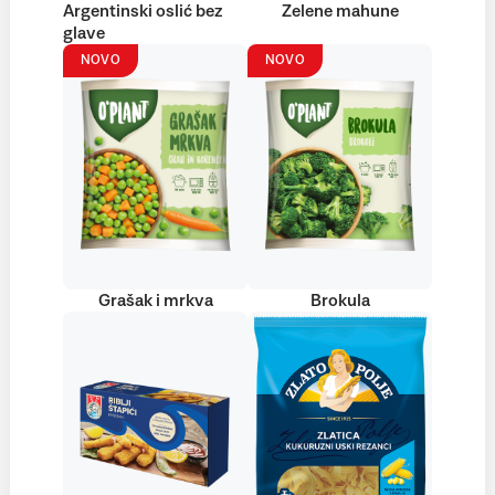
Argentinski oslić bez
Zelene mahune
glave
NOVO
NOVO
Grašak i mrkva
Brokula