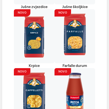
Jušne zvjezdice
Jušne školjkice
NOVO
NOVO
Krpice
Farfalle durum
NOVO
NOVO