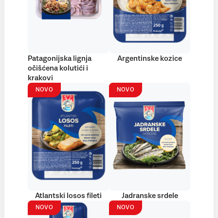
Patagonijska lignja
Argentinske kozice
očišćena kolutići i
krakovi
NOVO
NOVO
Atlantski losos fileti
Jadranske srdele
NOVO
NOVO