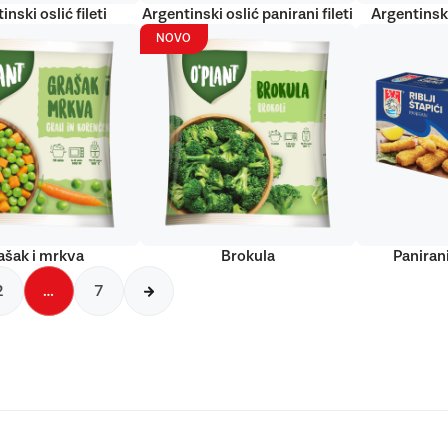
inski oslić fileti
Argentinski oslić panirani fileti
Argentinski
NOVO
ašak i mrkva
Brokula
Panirani
2
…
7