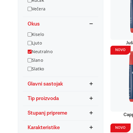
Ručak
Večera
Okus
Kiselo
Ljuto
Juš
NOVO
Neutralno
Slano
Slatko
Glavni sastojak
Tip proizvoda
Stupanj pripreme
Capp
Karakteristike
NOVO