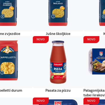
ne zvjezdice
Jušne školjkice
NOVO
NOVO
elletti durum
Pasata za pizzu
Patagonijska 
tube i krakov
NOVO
NOVO