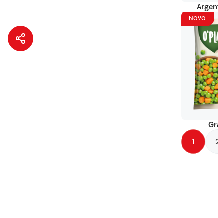
Argent
NOVO
Gr
1