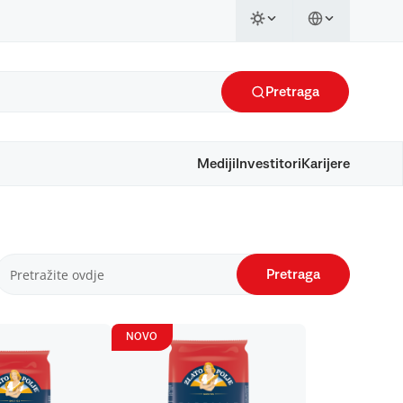
Pretraga
Mediji
Investitori
Karijere
Pretraga
NOVO