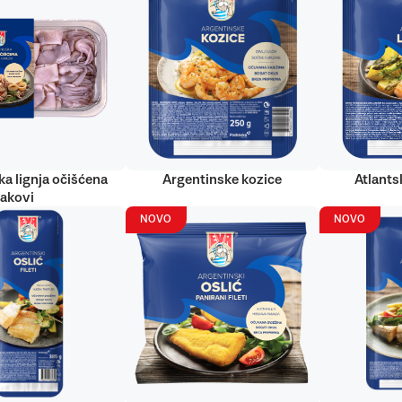
ka lignja očišćena
Argentinske kozice
Atlantsk
rakovi
NOVO
NOVO