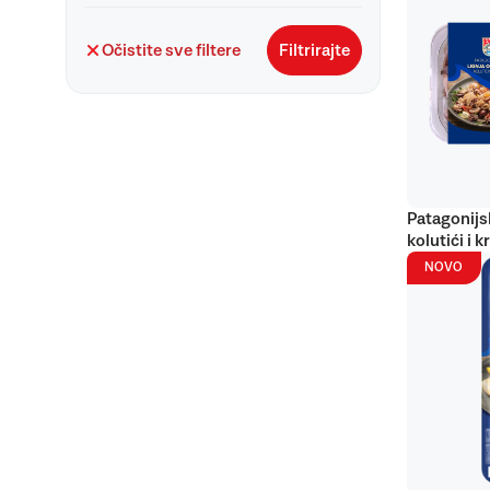
Očistite sve filtere
Filtrirajte
Patagonijs
kolutići i k
NOVO