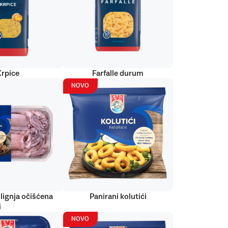
Krpice
Farfalle durum
NOVO
lignja očišćena
Panirani kolutići
i
NOVO