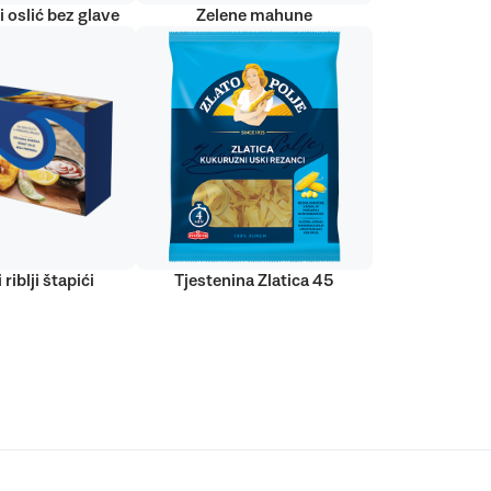
 oslić bez glave
Zelene mahune
 riblji štapići
Tjestenina Zlatica 45