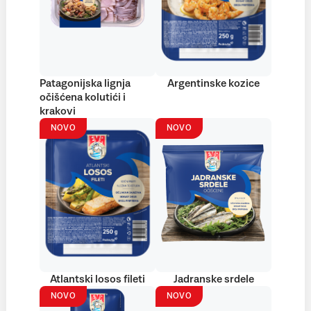
Patagonijska lignja
Argentinske kozice
očišćena kolutići i
krakovi
NOVO
NOVO
Atlantski losos fileti
Jadranske srdele
NOVO
NOVO