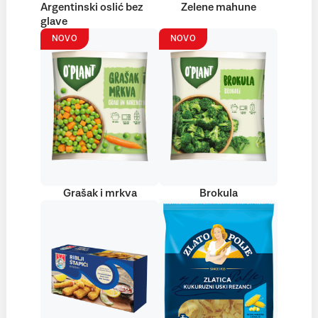
Argentinski oslić bez
Zelene mahune
glave
NOVO
NOVO
Grašak i mrkva
Brokula