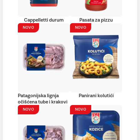
Cappelletti durum
Pasata za pizzu
NOVO
NOVO
Patagonijska lignja
Panirani kolutići
očišćena tube i krakovi
NOVO
NOVO