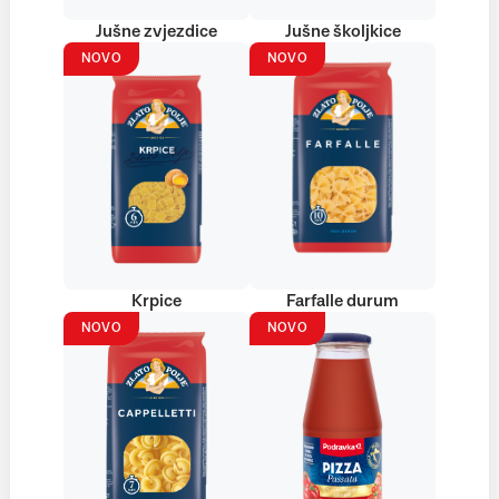
Jušne zvjezdice
Jušne školjkice
NOVO
NOVO
Krpice
Farfalle durum
NOVO
NOVO