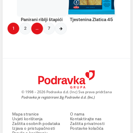
Panirani riblji štapići
Tjestenina Zlatica 45
1
2
…
7
© 1998 – 2026 Podravka d.d. (Inc) Sva prava pridržana
Podravka je registrirani žig Podravke d.d. (Inc.)
Mapa stranice
O nama
Uvjeti korištenja
Kontaktirajte nas
Zaštita osobnih podataka
Zaštita privatnosti
Izjava o pristupačnosti
Postavke kolačića