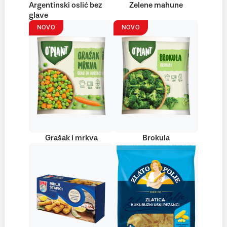
Argentinski oslić bez
Zelene mahune
glave
NOVO
NOVO
Grašak i mrkva
Brokula