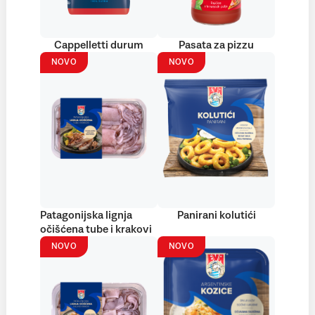
Cappelletti durum
Pasata za pizzu
NOVO
NOVO
Patagonijska lignja
Panirani kolutići
očišćena tube i krakovi
NOVO
NOVO