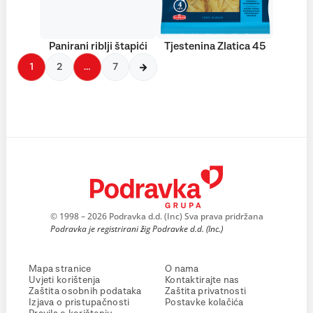
Panirani riblji štapići
Tjestenina Zlatica 45
1
2
…
7
© 1998 – 2026 Podravka d.d. (Inc) Sva prava pridržana
Podravka je registrirani žig Podravke d.d. (Inc.)
Mapa stranice
O nama
Uvjeti korištenja
Kontaktirajte nas
Zaštita osobnih podataka
Zaštita privatnosti
Izjava o pristupačnosti
Postavke kolačića