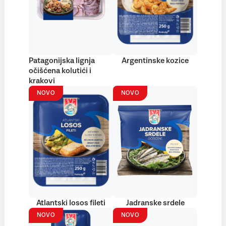
Patagonijska lignja
Argentinske kozice
očišćena kolutići i
krakovi
NOVO
NOVO
Atlantski losos fileti
Jadranske srdele
NOVO
NOVO