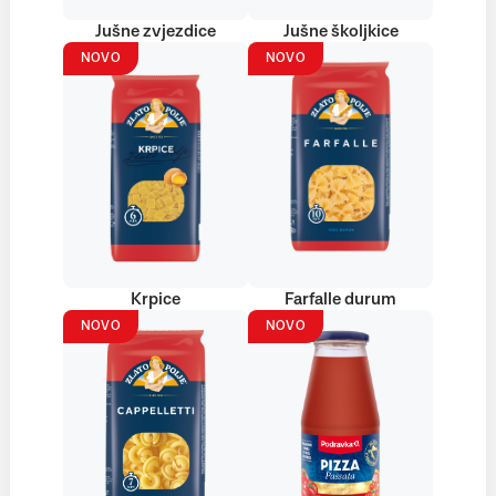
Jušne zvjezdice
Jušne školjkice
NOVO
NOVO
Krpice
Farfalle durum
NOVO
NOVO