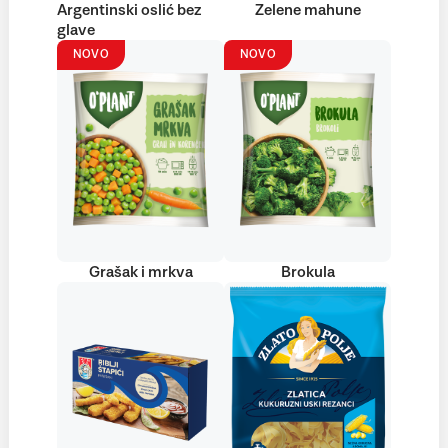
Argentinski oslić bez
Zelene mahune
glave
NOVO
NOVO
Grašak i mrkva
Brokula