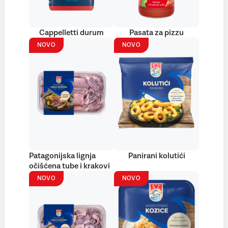
Cappelletti durum
Pasata za pizzu
NOVO
NOVO
Patagonijska lignja
Panirani kolutići
očišćena tube i krakovi
NOVO
NOVO