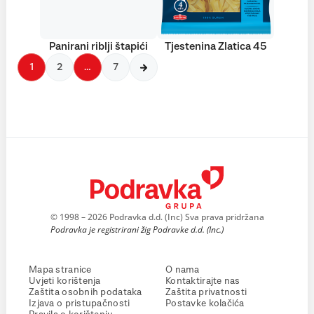
Panirani riblji štapići
Tjestenina Zlatica 45
1
2
…
7
© 1998 – 2026 Podravka d.d. (Inc) Sva prava pridržana
Podravka je registrirani žig Podravke d.d. (Inc.)
Mapa stranice
O nama
Uvjeti korištenja
Kontaktirajte nas
Zaštita osobnih podataka
Zaštita privatnosti
Izjava o pristupačnosti
Postavke kolačića