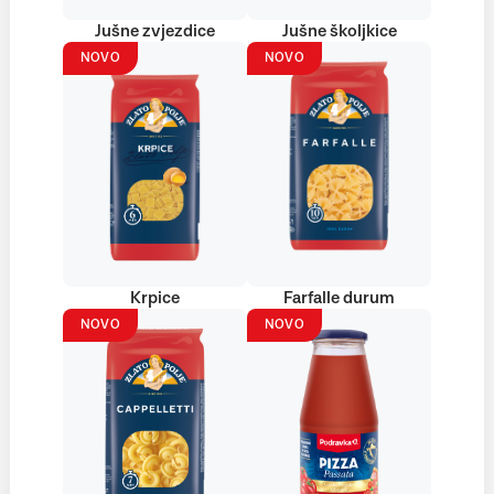
Jušne zvjezdice
Jušne školjkice
NOVO
NOVO
Krpice
Farfalle durum
NOVO
NOVO