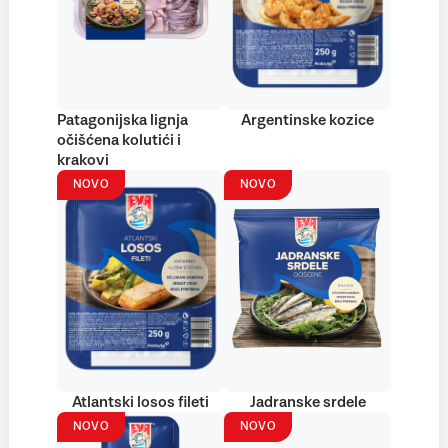
Patagonijska lignja
Argentinske kozice
očišćena kolutići i
krakovi
NOVO
NOVO
Atlantski losos fileti
Jadranske srdele
NOVO
NOVO