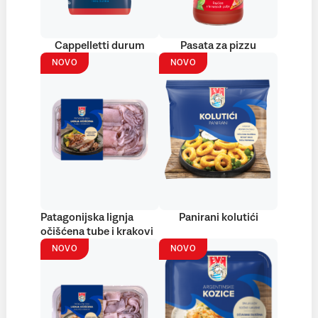
Cappelletti durum
Pasata za pizzu
NOVO
NOVO
Patagonijska lignja
Panirani kolutići
očišćena tube i krakovi
NOVO
NOVO