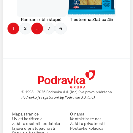
Panirani riblji štapići
Tjestenina Zlatica 45
1
2
…
7
© 1998 – 2026 Podravka d.d. (Inc) Sva prava pridržana
Podravka je registrirani žig Podravke d.d. (Inc.)
Mapa stranice
O nama
Uvjeti korištenja
Kontaktirajte nas
Zaštita osobnih podataka
Zaštita privatnosti
Izjava o pristupačnosti
Postavke kolačića