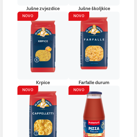
Jušne zvjezdice
Jušne školjkice
NOVO
NOVO
Krpice
Farfalle durum
NOVO
NOVO