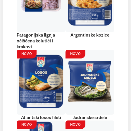
Patagonijska lignja
Argentinske kozice
očišćena kolutići i
krakovi
NOVO
NOVO
Atlantski losos fileti
Jadranske srdele
NOVO
NOVO