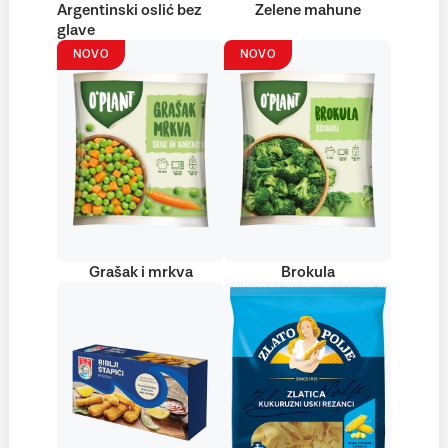
Argentinski oslić bez
Zelene mahune
glave
NOVO
NOVO
Grašak i mrkva
Brokula