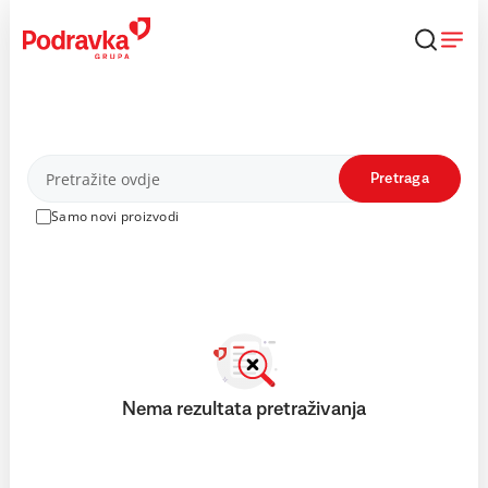
Skip
to
content
Proizvodi
Pretraga
Samo novi proizvodi
Nema rezultata pretraživanja