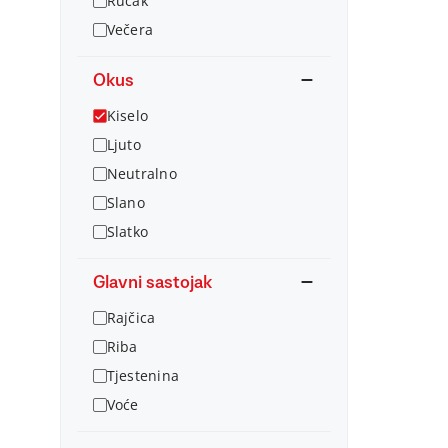
Ručak
Večera
Okus
Kiselo
Ljuto
Neutralno
Slano
Slatko
Glavni sastojak
Rajčica
Riba
Tjestenina
Voće