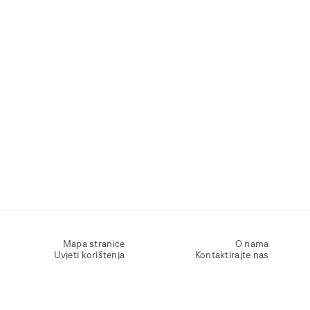
Mapa stranice
O nama
Uvjeti korištenja
Kontaktirajte nas
Zaštita osobnih podataka
Zaštita privatnosti
Izjava o pristupačnosti
Postavke kolačića
Pravila o korištenju kolačića