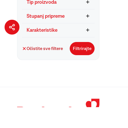
Tip proizvoda
Stupanj pripreme
Karakteristike
Očistite sve filtere
Filtrirajte
© 1998 – 2026 
Podravka je regi