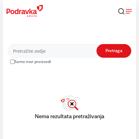
Skip
to
content
Proizvodi
Pretraga
Samo novi proizvodi
Nema rezultata pretraživanja