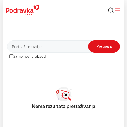
Skip
to
content
Proizvodi
Pretraga
Samo novi proizvodi
Nema rezultata pretraživanja