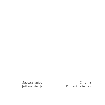
Mapa stranice
O nama
Uvjeti korištenja
Kontaktirajte nas
Zaštita osobnih podataka
Zaštita privatnosti
Izjava o pristupačnosti
Postavke kolačića
Pravila o korištenju kolačića