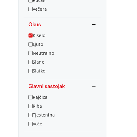
Ručak
Večera
Okus
Kiselo
Ljuto
Neutralno
Slano
Slatko
Glavni sastojak
Rajčica
Riba
Tjestenina
Voće