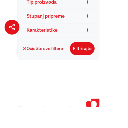
Tip proizvoda
Stupanj pripreme
Karakteristike
Očistite sve filtere
Filtrirajte
© 1998 – 2026 
Podravka je regi