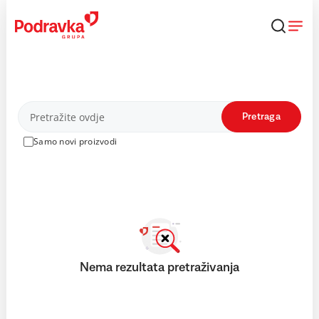
Skip
to
content
Proizvodi
Pretraga
Samo novi proizvodi
Nema rezultata pretraživanja