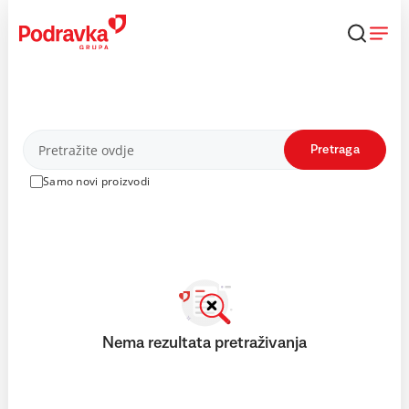
Skip
to
content
Proizvodi
Pretraga
Samo novi proizvodi
Nema rezultata pretraživanja