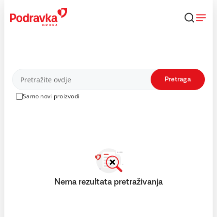
Skip
to
content
Proizvodi
Pretraga
Samo novi proizvodi
Nema rezultata pretraživanja