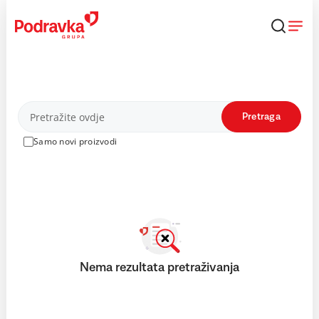
Skip
to
content
Proizvodi
Pretraga
Samo novi proizvodi
Nema rezultata pretraživanja