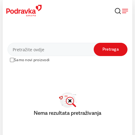
Skip
to
content
Proizvodi
Pretraga
Samo novi proizvodi
Nema rezultata pretraživanja