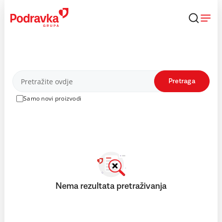
Skip
to
content
Proizvodi
Pretraga
Samo novi proizvodi
Nema rezultata pretraživanja