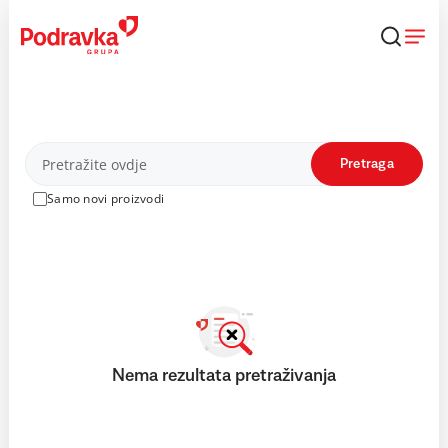
Skip
to
content
Proizvodi
Pretraga
Samo novi proizvodi
Nema rezultata pretraživanja