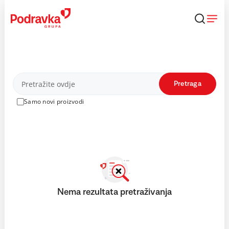
Skip
to
content
Proizvodi
Pretraga
Samo novi proizvodi
Nema rezultata pretraživanja