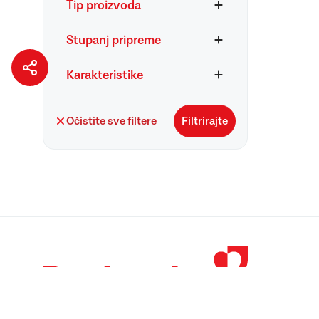
Tip proizvoda
Stupanj pripreme
Karakteristike
Očistite sve filtere
Filtrirajte
© 1998 – 2026 
Podravka je regi