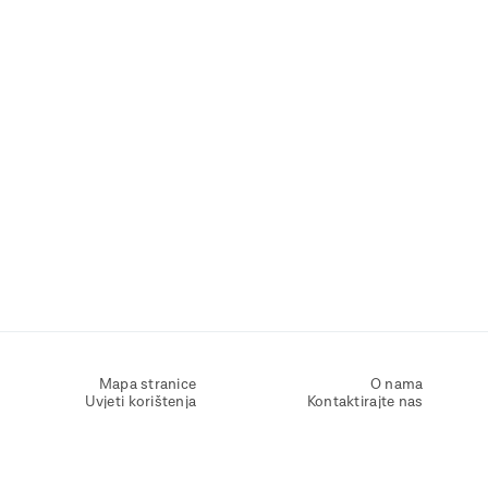
Mapa stranice
O nama
Uvjeti korištenja
Kontaktirajte nas
Zaštita osobnih podataka
Zaštita privatnosti
Izjava o pristupačnosti
Postavke kolačića
Pravila o korištenju kolačića