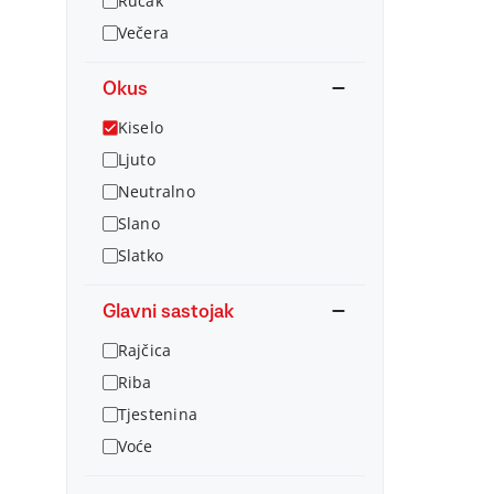
Ručak
Večera
Okus
Kiselo
Ljuto
Neutralno
Slano
Slatko
Glavni sastojak
Rajčica
Riba
Tjestenina
Voće