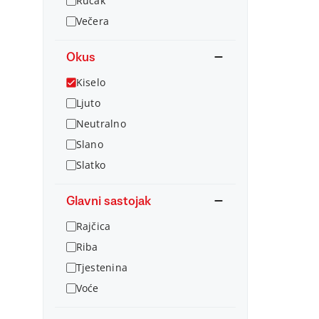
Ručak
Večera
Okus
Kiselo
Ljuto
Neutralno
Slano
Slatko
Glavni sastojak
Rajčica
Riba
Tjestenina
Voće