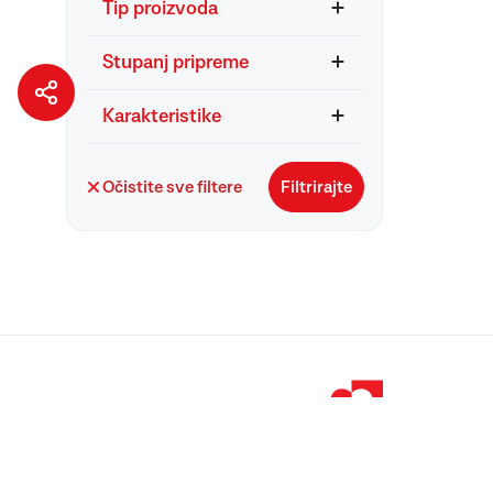
Tip proizvoda
Stupanj pripreme
Karakteristike
Očistite sve filtere
Filtrirajte
© 1998 – 2026 
Podravka je regi