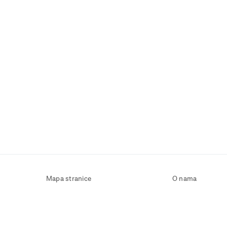
Mapa stranice
O nama
Uvjeti korištenja
Kontaktirajte nas
Zaštita osobnih podataka
Zaštita privatnosti
Izjava o pristupačnosti
Postavke kolačića
Pravila o korištenju kolačića