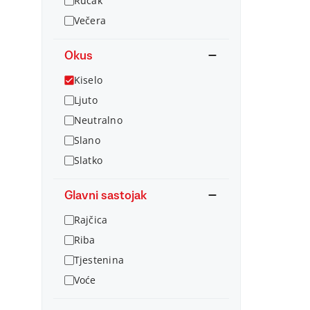
Ručak
Večera
Okus
Kiselo
Ljuto
Neutralno
Slano
Slatko
Glavni sastojak
Rajčica
Riba
Tjestenina
Voće