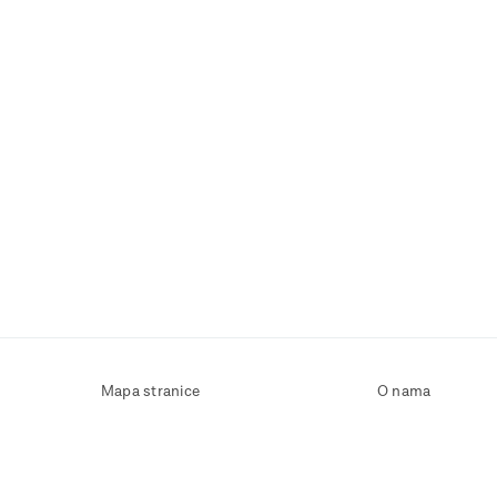
Mapa stranice
O nama
Uvjeti korištenja
Kontaktirajte nas
Zaštita osobnih podataka
Zaštita privatnosti
Izjava o pristupačnosti
Postavke kolačića
Pravila o korištenju kolačića