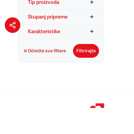
Tip proizvoda
Stupanj pripreme
Karakteristike
Očistite sve filtere
Filtrirajte
© 1998 – 2026 
Podravka je regi