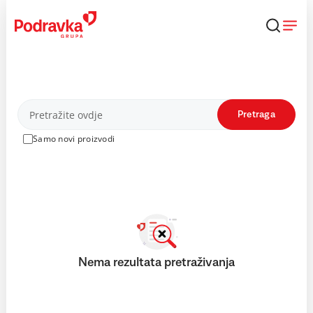
Skip
to
content
Proizvodi
Pretraga
Samo novi proizvodi
Nema rezultata pretraživanja