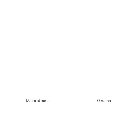
Mapa stranice
O nama
Uvjeti korištenja
Kontaktirajte nas
Zaštita osobnih podataka
Zaštita privatnosti
Izjava o pristupačnosti
Postavke kolačića
Pravila o korištenju kolačića