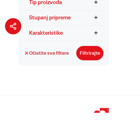
Tip proizvoda
Stupanj pripreme
Karakteristike
Očistite sve filtere
Filtrirajte
© 1998 – 2026 
Podravka je regi