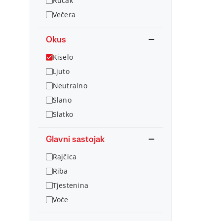
Ručak
Večera
Okus
Kiselo
Ljuto
Neutralno
Slano
Slatko
Glavni sastojak
Rajčica
Riba
Tjestenina
Voće