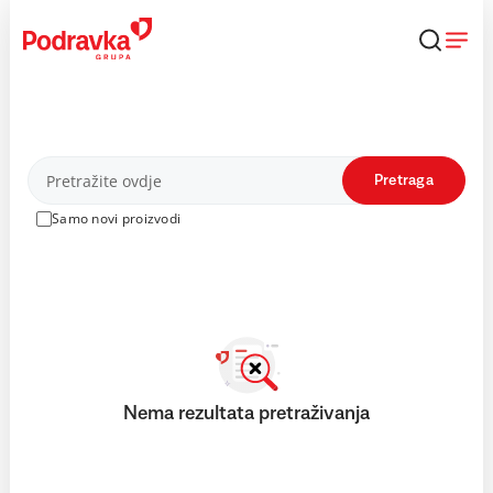
Skip
to
content
Proizvodi
Pretraga
Samo novi proizvodi
Nema rezultata pretraživanja