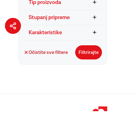
Tip proizvoda
Stupanj pripreme
Karakteristike
Očistite sve filtere
Filtrirajte
© 1998 – 2026 
Podravka je regi