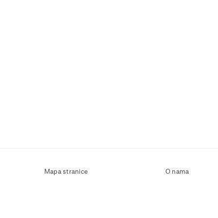
Mapa stranice
O nama
Uvjeti korištenja
Kontaktirajte nas
Zaštita osobnih podataka
Zaštita privatnosti
Izjava o pristupačnosti
Postavke kolačića
Pravila o korištenju kolačića