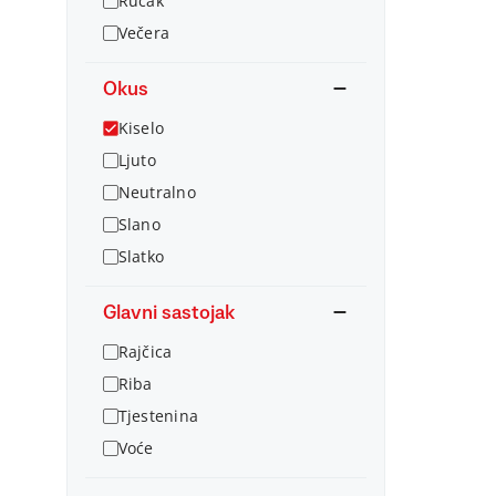
Ručak
Večera
Okus
Kiselo
Ljuto
Neutralno
Slano
Slatko
Glavni sastojak
Rajčica
Riba
Tjestenina
Voće