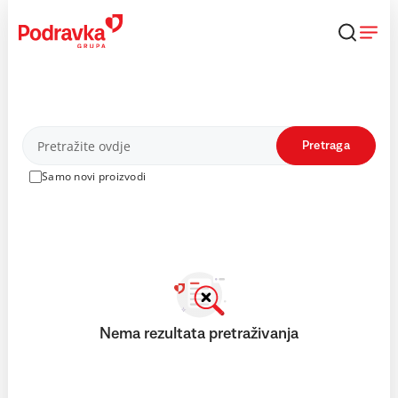
Skip
to
content
Proizvodi
Pretraga
Samo novi proizvodi
Nema rezultata pretraživanja