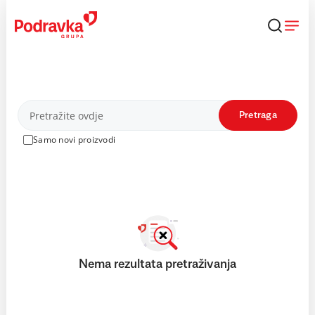
Skip
to
content
Proizvodi
Pretraga
Samo novi proizvodi
Nema rezultata pretraživanja