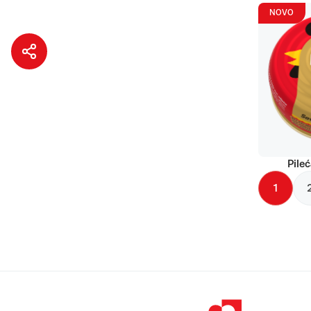
NOVO
Pileć
1