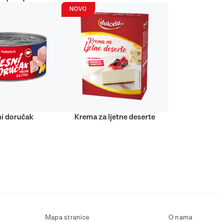
NOVO
i doručak
Krema za ljetne deserte
Mapa stranice
O nama