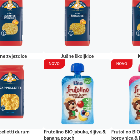
ne zvjezdice
Jušne školjkice
NOVO
NOVO
elletti durum
Frutolino BIO jabuka, šljiva &
Frutolino BIO
banana pouch
borovnica & 