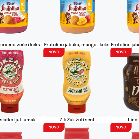
 crveno voće i keks
Frutolino jabuka, mango i keks
Frutolino jab
NOVO
NOVO
 slatko ljuti umak
Zik Zak žuti senf
Lino
NOVO
NOVO