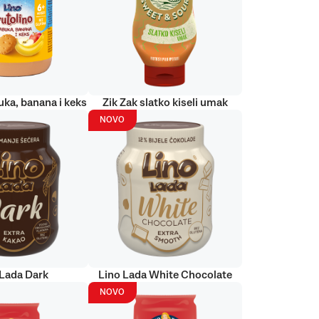
uka, banana i keks
Zik Zak slatko kiseli umak
NOVO
 Lada Dark
Lino Lada White Chocolate
NOVO