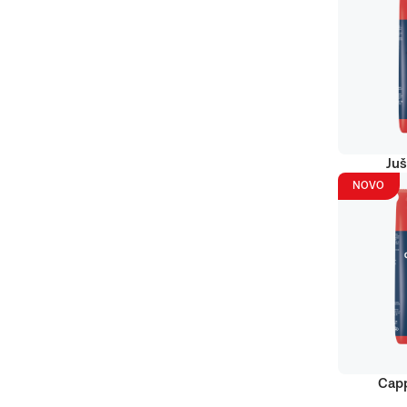
Juš
NOVO
Capp