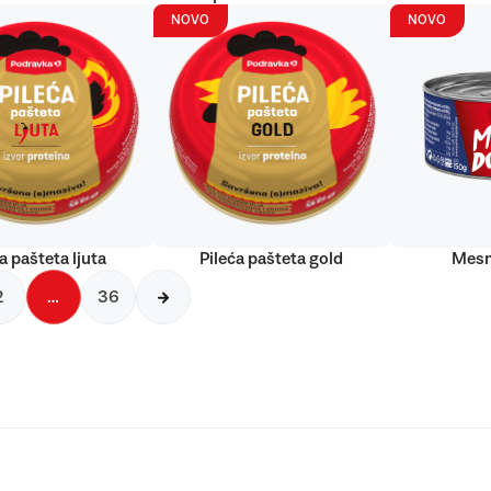
NOVO
NOVO
a pašteta ljuta
Pileća pašteta gold
Mesn
2
…
36