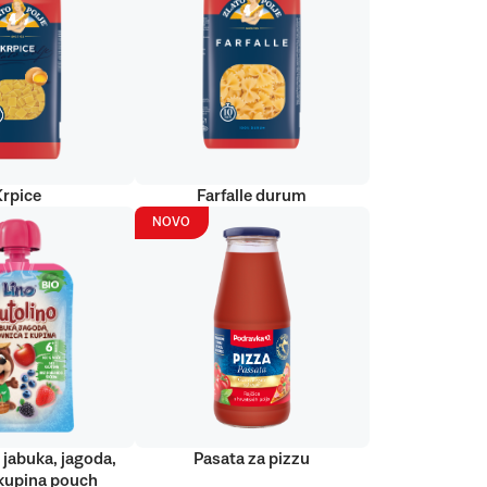
Krpice
Farfalle durum
NOVO
 jabuka, jagoda,
Pasata za pizzu
kupina pouch