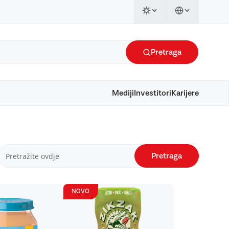
Pretraga
Mediji
Investitori
Karijere
Pretraga
NOVO