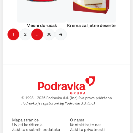
Mesni doručak
Krema za ljetne deserte
1
2
…
36
© 1998 – 2026 Podravka d.d. (Inc) Sva prava pridržana
Podravka je registrirani žig Podravke d.d. (Inc.)
Mapa stranice
O nama
Uvjeti korištenja
Kontaktirajte nas
Zaštita osobnih podataka
Zaštita privatnosti