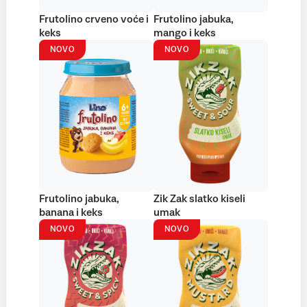
Frutolino crveno voće i
Frutolino jabuka,
keks
mango i keks
NOVO
NOVO
Frutolino jabuka,
Zik Zak slatko kiseli
banana i keks
umak
NOVO
NOVO