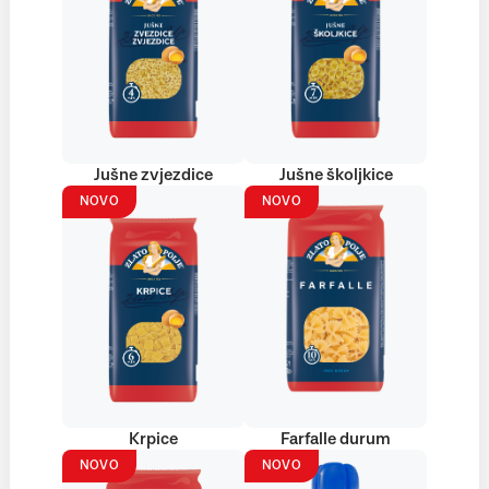
Jušne zvjezdice
Jušne školjkice
NOVO
NOVO
Krpice
Farfalle durum
NOVO
NOVO