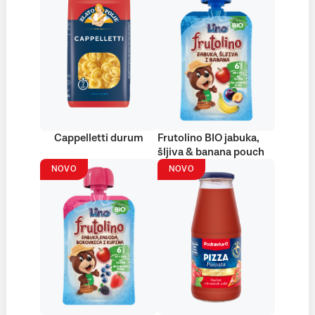
Cappelletti durum
Frutolino BIO jabuka,
šljiva & banana pouch
NOVO
NOVO