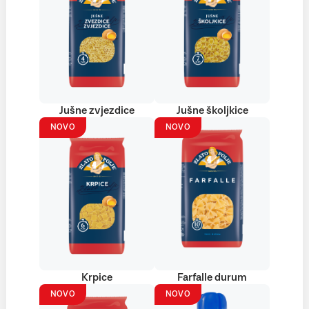
Jušne zvjezdice
Jušne školjkice
NOVO
NOVO
Krpice
Farfalle durum
NOVO
NOVO