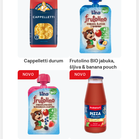
Cappelletti durum
Frutolino BIO jabuka,
šljiva & banana pouch
NOVO
NOVO