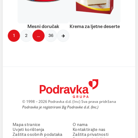
Mesni doručak
Krema za ljetne deserte
1
2
…
36
© 1998 – 2026 Podravka d.d. (Inc) Sva prava pridržana
Podravka je registrirani žig Podravke d.d. (Inc.)
Mapa stranice
O nama
Uvjeti korištenja
Kontaktirajte nas
Zaštita osobnih podataka
Zaštita privatnosti