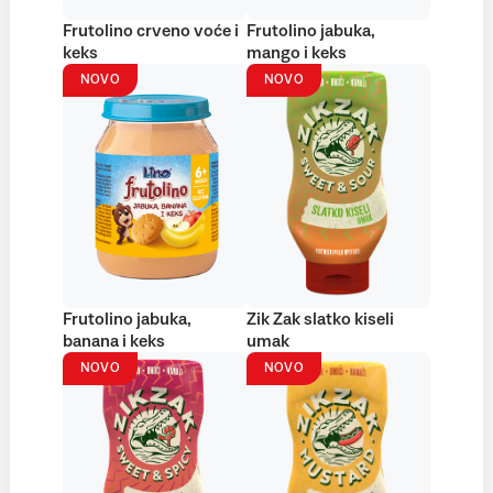
Frutolino crveno voće i
Frutolino jabuka,
keks
mango i keks
NOVO
NOVO
Frutolino jabuka,
Zik Zak slatko kiseli
banana i keks
umak
NOVO
NOVO