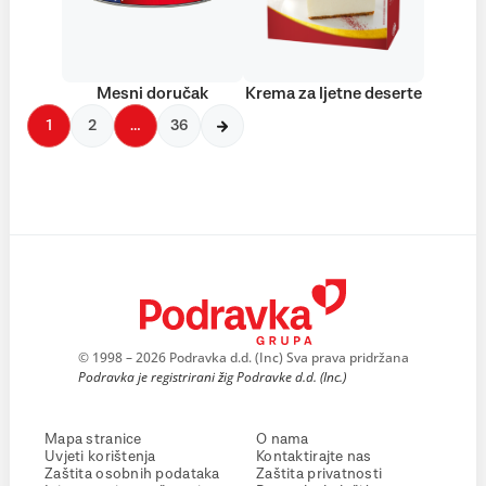
Mesni doručak
Krema za ljetne deserte
1
2
…
36
© 1998 – 2026 Podravka d.d. (Inc) Sva prava pridržana
Podravka je registrirani žig Podravke d.d. (Inc.)
Mapa stranice
O nama
Uvjeti korištenja
Kontaktirajte nas
Zaštita osobnih podataka
Zaštita privatnosti