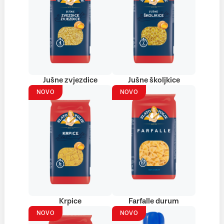
Jušne zvjezdice
Jušne školjkice
NOVO
NOVO
Krpice
Farfalle durum
NOVO
NOVO