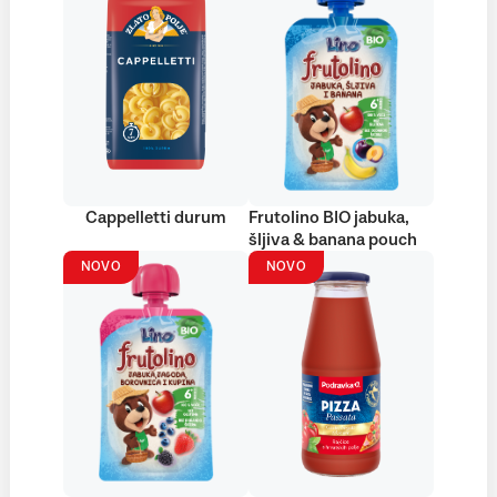
Cappelletti durum
Frutolino BIO jabuka,
šljiva & banana pouch
NOVO
NOVO