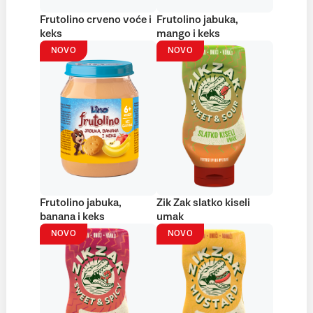
Frutolino crveno voće i
Frutolino jabuka,
keks
mango i keks
NOVO
NOVO
Frutolino jabuka,
Zik Zak slatko kiseli
banana i keks
umak
NOVO
NOVO