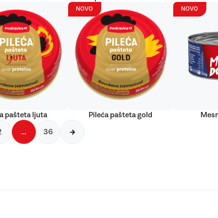
NOVO
NOVO
a pašteta ljuta
Pileća pašteta gold
Mesn
2
…
36