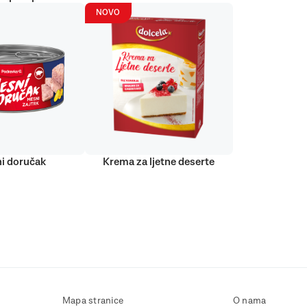
NOVO
i doručak
Krema za ljetne deserte
Mapa stranice
O nama