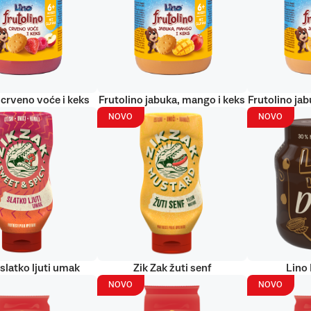
 crveno voće i keks
Frutolino jabuka, mango i keks
Frutolino jab
NOVO
NOVO
 slatko ljuti umak
Zik Zak žuti senf
Lino
NOVO
NOVO