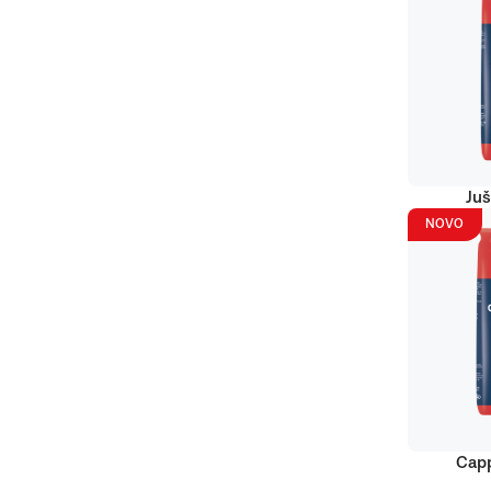
Juš
NOVO
Capp