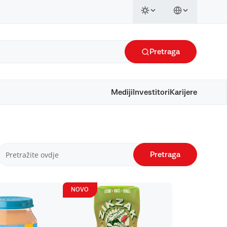
Pretraga
Mediji
Investitori
Karijere
Pretraga
NOVO