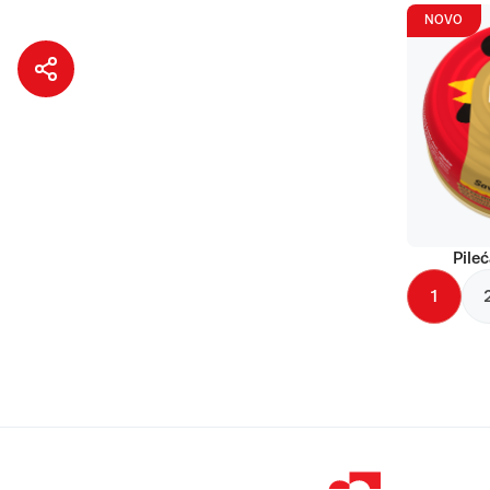
NOVO
Pileć
1