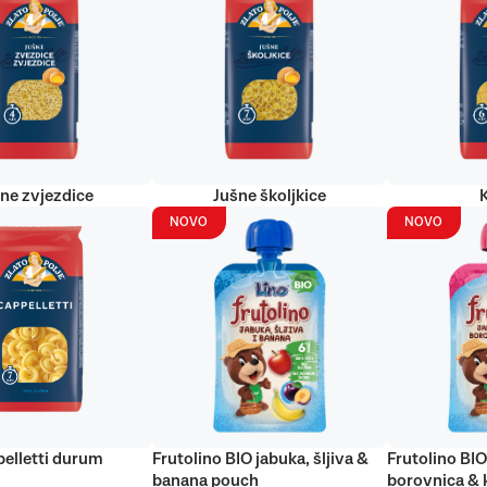
ne zvjezdice
Jušne školjkice
NOVO
NOVO
elletti durum
Frutolino BIO jabuka, šljiva &
Frutolino BIO
banana pouch
borovnica & 