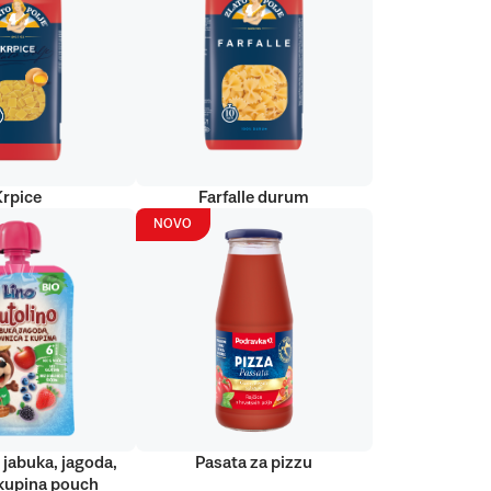
Krpice
Farfalle durum
NOVO
 jabuka, jagoda,
Pasata za pizzu
kupina pouch