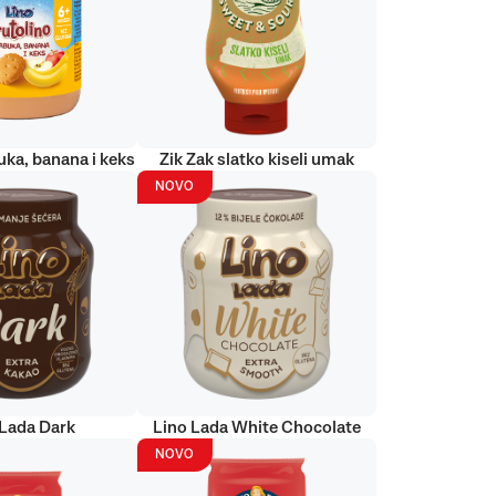
uka, banana i keks
Zik Zak slatko kiseli umak
NOVO
 Lada Dark
Lino Lada White Chocolate
NOVO