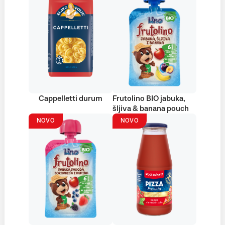
Cappelletti durum
Frutolino BIO jabuka,
šljiva & banana pouch
NOVO
NOVO