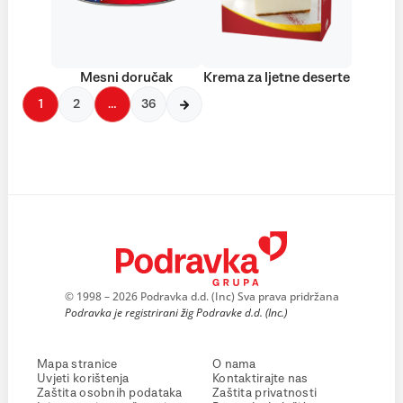
Mesni doručak
Krema za ljetne deserte
1
2
…
36
© 1998 – 2026 Podravka d.d. (Inc) Sva prava pridržana
Podravka je registrirani žig Podravke d.d. (Inc.)
Mapa stranice
O nama
Uvjeti korištenja
Kontaktirajte nas
Zaštita osobnih podataka
Zaštita privatnosti