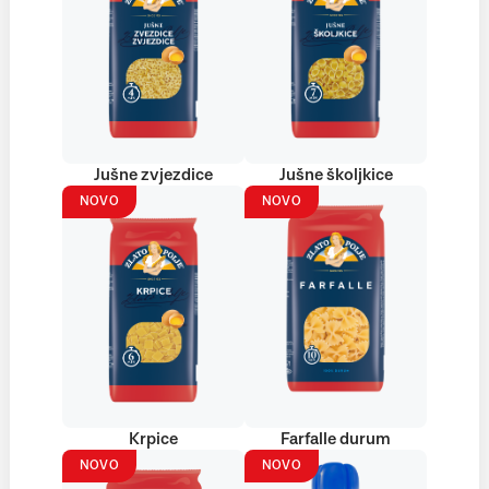
Jušne zvjezdice
Jušne školjkice
NOVO
NOVO
Krpice
Farfalle durum
NOVO
NOVO