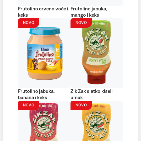
Frutolino crveno voće i
Frutolino jabuka,
keks
mango i keks
NOVO
NOVO
Frutolino jabuka,
Zik Zak slatko kiseli
banana i keks
umak
NOVO
NOVO