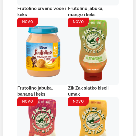
Frutolino crveno voće i
Frutolino jabuka,
keks
mango i keks
NOVO
NOVO
Frutolino jabuka,
Zik Zak slatko kiseli
banana i keks
umak
NOVO
NOVO