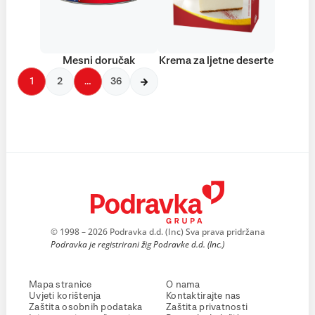
Mesni doručak
Krema za ljetne deserte
1
2
…
36
© 1998 – 2026 Podravka d.d. (Inc) Sva prava pridržana
Podravka je registrirani žig Podravke d.d. (Inc.)
Mapa stranice
O nama
Uvjeti korištenja
Kontaktirajte nas
Zaštita osobnih podataka
Zaštita privatnosti