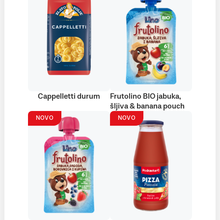
Cappelletti durum
Frutolino BIO jabuka,
šljiva & banana pouch
NOVO
NOVO