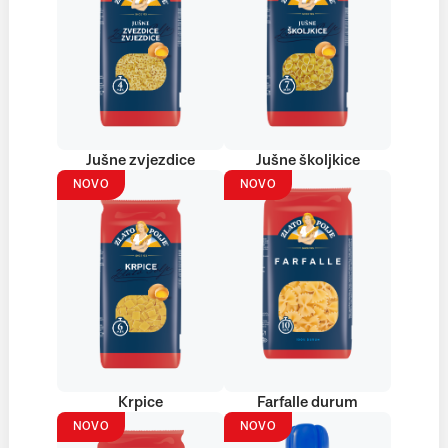
Jušne zvjezdice
Jušne školjkice
NOVO
NOVO
Krpice
Farfalle durum
NOVO
NOVO