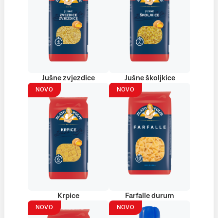
Jušne zvjezdice
Jušne školjkice
NOVO
NOVO
Krpice
Farfalle durum
NOVO
NOVO