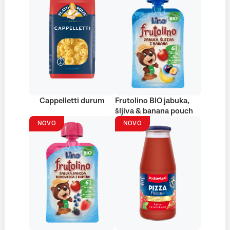
Cappelletti durum
Frutolino BIO jabuka,
šljiva & banana pouch
NOVO
NOVO