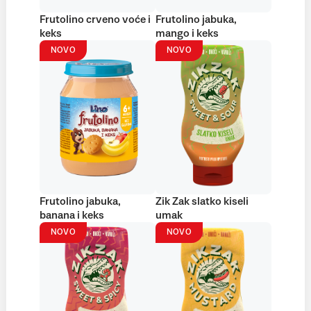
Frutolino crveno voće i
Frutolino jabuka,
keks
mango i keks
NOVO
NOVO
Frutolino jabuka,
Zik Zak slatko kiseli
banana i keks
umak
NOVO
NOVO