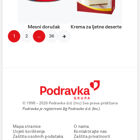
Mesni doručak
Krema za ljetne deserte
1
2
…
36
© 1998 – 2026 Podravka d.d. (Inc) Sva prava pridržana
Podravka je registrirani žig Podravke d.d. (Inc.)
Mapa stranice
O nama
Uvjeti korištenja
Kontaktirajte nas
Zaštita osobnih podataka
Zaštita privatnosti