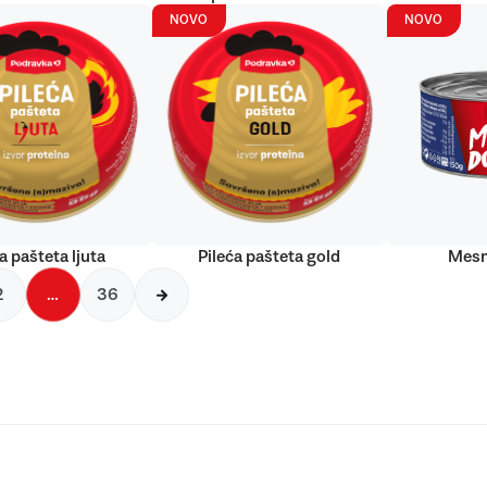
NOVO
NOVO
a pašteta ljuta
Pileća pašteta gold
Mesn
2
…
36