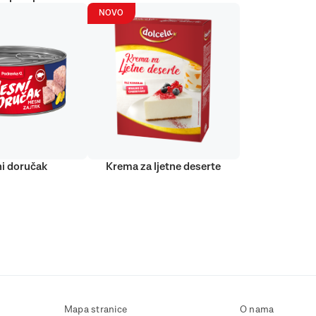
NOVO
i doručak
Krema za ljetne deserte
Mapa stranice
O nama