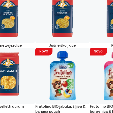
ne zvjezdice
Jušne školjkice
NOVO
NOVO
elletti durum
Frutolino BIO jabuka, šljiva &
Frutolino BIO
banana pouch
borovnica & 