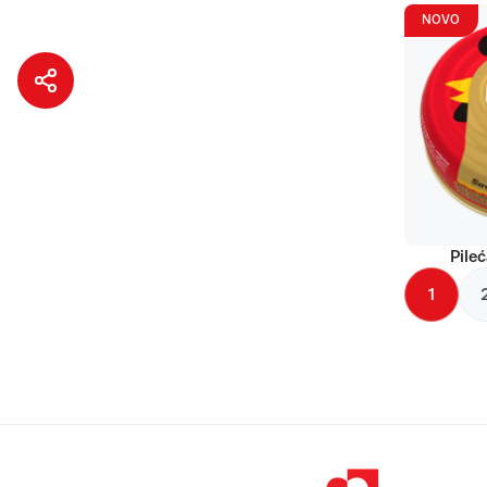
NOVO
Pileć
1