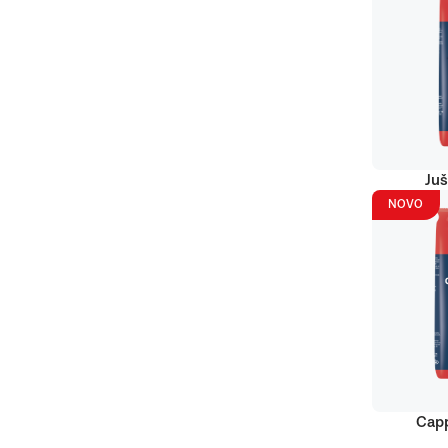
Juš
NOVO
Capp