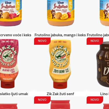
 crveno voće i keks
Frutolino jabuka, mango i keks
Frutolino jab
NOVO
NOVO
 slatko ljuti umak
Zik Zak žuti senf
Lino
NOVO
NOVO