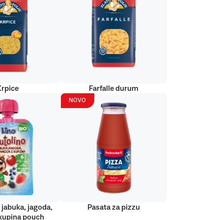
Krpice
Farfalle durum
NOVO
 jabuka, jagoda,
Pasata za pizzu
kupina pouch