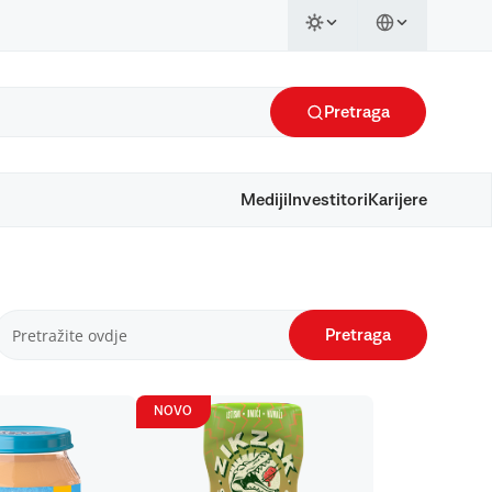
Pretraga
Mediji
Investitori
Karijere
Pretraga
NOVO