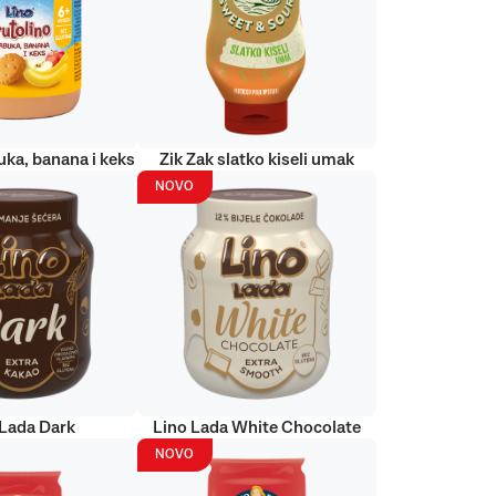
uka, banana i keks
Zik Zak slatko kiseli umak
NOVO
 Lada Dark
Lino Lada White Chocolate
NOVO