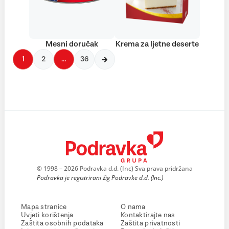
Mesni doručak
Krema za ljetne deserte
1
2
…
36
© 1998 – 2026 Podravka d.d. (Inc) Sva prava pridržana
Podravka je registrirani žig Podravke d.d. (Inc.)
Mapa stranice
O nama
Uvjeti korištenja
Kontaktirajte nas
Zaštita osobnih podataka
Zaštita privatnosti