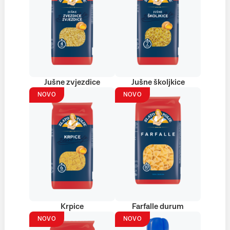
Jušne zvjezdice
Jušne školjkice
NOVO
NOVO
Krpice
Farfalle durum
NOVO
NOVO