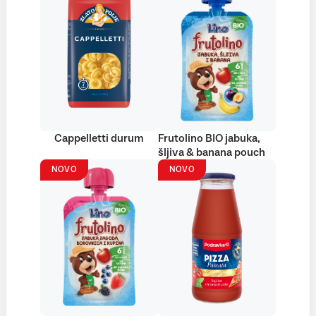
Cappelletti durum
Frutolino BIO jabuka,
šljiva & banana pouch
NOVO
NOVO