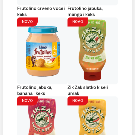
Frutolino crveno voće i
Frutolino jabuka,
keks
mango i keks
NOVO
NOVO
Frutolino jabuka,
Zik Zak slatko kiseli
banana i keks
umak
NOVO
NOVO