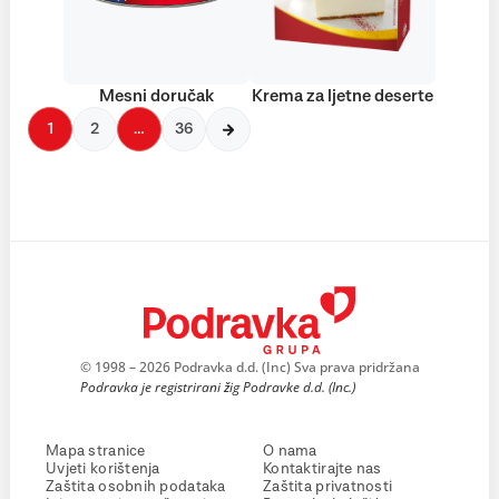
Mesni doručak
Krema za ljetne deserte
1
2
…
36
© 1998 – 2026 Podravka d.d. (Inc) Sva prava pridržana
Podravka je registrirani žig Podravke d.d. (Inc.)
Mapa stranice
O nama
Uvjeti korištenja
Kontaktirajte nas
Zaštita osobnih podataka
Zaštita privatnosti