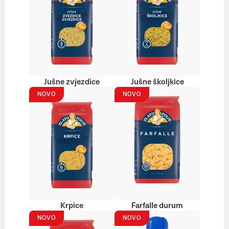
Jušne zvjezdice
Jušne školjkice
NOVO
NOVO
Krpice
Farfalle durum
NOVO
NOVO