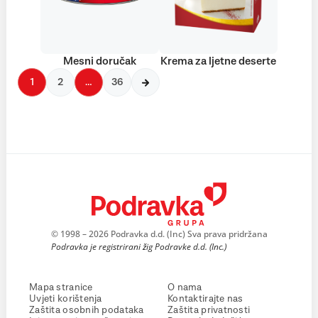
Mesni doručak
Krema za ljetne deserte
1
2
…
36
© 1998 – 2026 Podravka d.d. (Inc) Sva prava pridržana
Podravka je registrirani žig Podravke d.d. (Inc.)
Mapa stranice
O nama
Uvjeti korištenja
Kontaktirajte nas
Zaštita osobnih podataka
Zaštita privatnosti