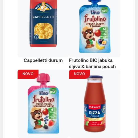
Cappelletti durum
Frutolino BIO jabuka,
šljiva & banana pouch
NOVO
NOVO