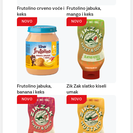
Frutolino crveno voće i
Frutolino jabuka,
keks
mango i keks
NOVO
NOVO
Frutolino jabuka,
Zik Zak slatko kiseli
banana i keks
umak
NOVO
NOVO