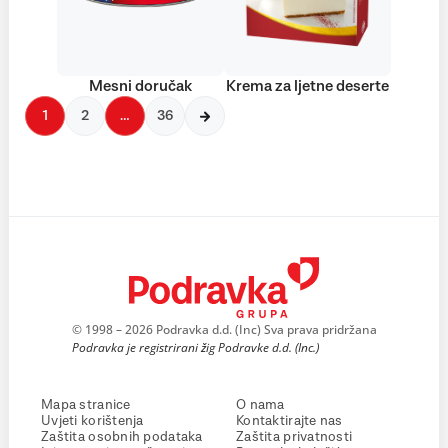
Mesni doručak
Krema za ljetne deserte
1
2
…
36
© 1998 – 2026 Podravka d.d. (Inc) Sva prava pridržana
Podravka je registrirani žig Podravke d.d. (Inc.)
Mapa stranice
O nama
Uvjeti korištenja
Kontaktirajte nas
Zaštita osobnih podataka
Zaštita privatnosti