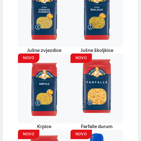
Jušne zvjezdice
Jušne školjkice
NOVO
NOVO
Krpice
Farfalle durum
NOVO
NOVO