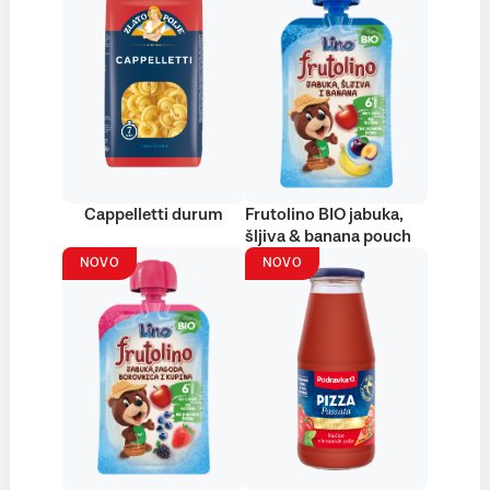
Cappelletti durum
Frutolino BIO jabuka,
šljiva & banana pouch
NOVO
NOVO