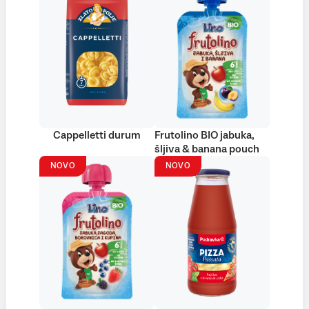
Cappelletti durum
Frutolino BIO jabuka,
šljiva & banana pouch
NOVO
NOVO