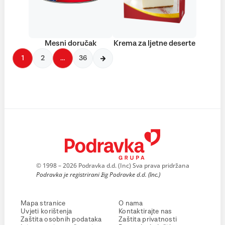
Mesni doručak
Krema za ljetne deserte
1
2
…
36
© 1998 – 2026 Podravka d.d. (Inc) Sva prava pridržana
Podravka je registrirani žig Podravke d.d. (Inc.)
Mapa stranice
O nama
Uvjeti korištenja
Kontaktirajte nas
Zaštita osobnih podataka
Zaštita privatnosti