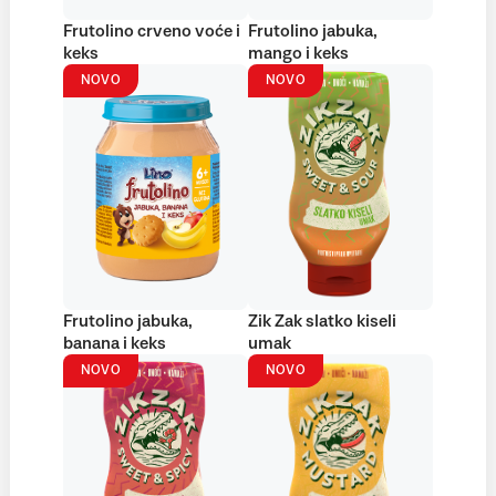
Frutolino crveno voće i
Frutolino jabuka,
keks
mango i keks
NOVO
NOVO
Frutolino jabuka,
Zik Zak slatko kiseli
banana i keks
umak
NOVO
NOVO