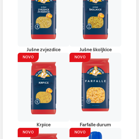
Jušne zvjezdice
Jušne školjkice
NOVO
NOVO
Krpice
Farfalle durum
NOVO
NOVO