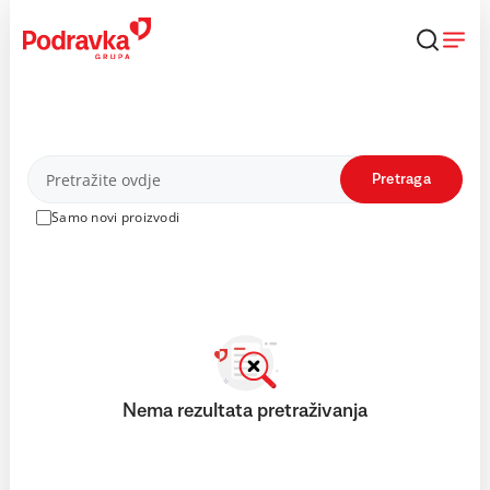
Skip
to
content
Proizvodi
Pretraga
Samo novi proizvodi
Nema rezultata pretraživanja