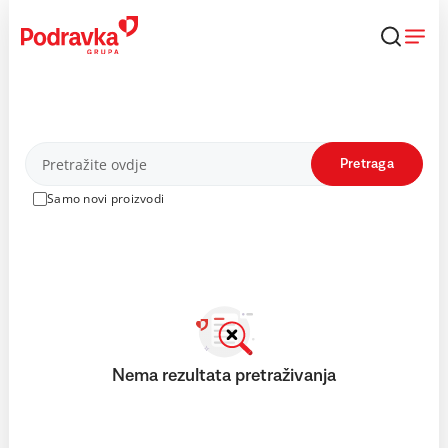
Skip
to
content
Proizvodi
Pretraga
Samo novi proizvodi
Nema rezultata pretraživanja