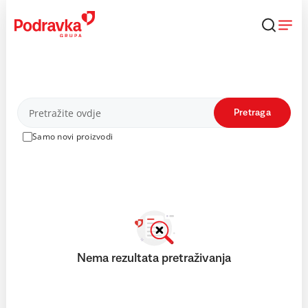
Skip
to
content
Proizvodi
Pretraga
Samo novi proizvodi
Nema rezultata pretraživanja