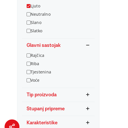
Ljuto
Neutralno
Slano
Slatko
Glavni sastojak
Rajčica
Riba
Tjestenina
Voće
Tip proizvoda
Stupanj pripreme
Karakteristike