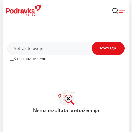
Skip
to
content
Proizvodi
Pretraga
Samo novi proizvodi
Nema rezultata pretraživanja